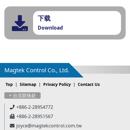
下载
Download
Magtek Control Co., Ltd.
Top
|
Sitemap
|
Privacy Policy
|
Contact Us
+ 台北联络处
+886-2-28954772
+886-2-28951567
joyce@magtekcontrol.com.tw