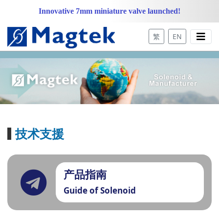
Innovative 7mm miniature valve launched!
繁
EN
技术支援
产品指南
Guide of Solenoid