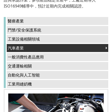
ISO16949輔導中，預計近期內完成相關認證。
醫療產業
門禁/安全保護系統
工業設備相關領域
汽車產業
一般消費性產品應用
交通運輸相關
自動化與人工智能
工業用縫紉機