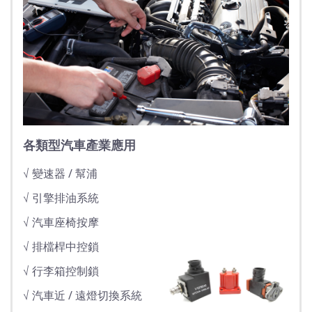
各類型汽車產業應用
√ 變速器 / 幫浦
√ 引擎排油系統
√ 汽車座椅按摩
√ 排檔桿中控鎖
√ 行李箱控制鎖
√ 汽車近 / 遠燈切換系統