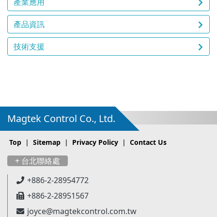
產業應用
產品資訊
技術支援
Magtek Control Co., Ltd.
Top
|
Sitemap
|
Privacy Policy
|
Contact Us
+ 台北聯絡處
+886-2-28954772
+886-2-28951567
joyce@magtekcontrol.com.tw