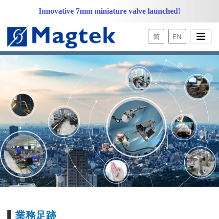
Innovative 7mm miniature valve launched!
简
EN
業務足跡