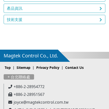
產品資訊
技術支援
Magtek Control Co., Ltd.
Top
|
Sitemap
|
Privacy Policy
|
Contact Us
+ 台北聯絡處
+886-2-28954772
+886-2-28951567
joyce@magtekcontrol.com.tw