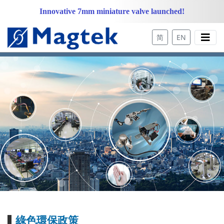
Innovative 7mm miniature valve launched!
简
EN
綠色環保政策