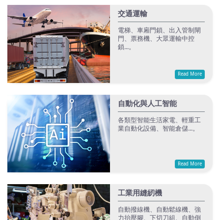
交通運輸
電梯、車廂門鎖、出入管制閘
門、票務機、大眾運輸中控
鎖...。
Read More
自動化與人工智能
各類型智能生活家電、輕重工
業自動化設備、智能倉儲...。
Read More
工業用縫紉機
自動撥線機、自動鬆線機、強
力抬壓腳、下切刀組、自動倒