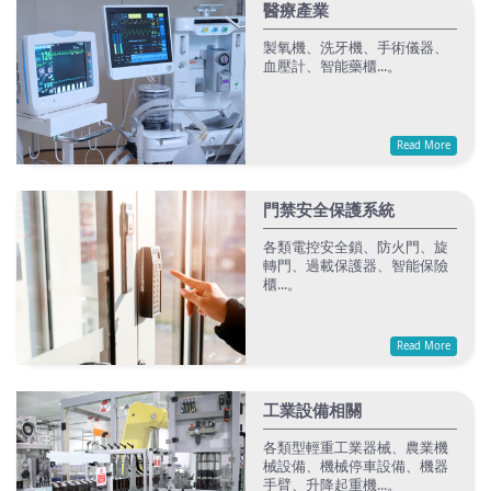
醫療產業
製氧機、洗牙機、手術儀器、
血壓計、智能藥櫃...。
Read More
門禁安全保護系統
各類電控安全鎖、防火門、旋
轉門、過載保護器、智能保險
櫃...。
Read More
工業設備相關
各類型輕重工業器械、農業機
械設備、機械停車設備、機器
手臂、升降起重機...。